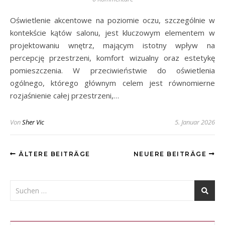
Oświetlenie akcentowe na poziomie oczu, szczególnie w
kontekście kątów salonu, jest kluczowym elementem w
projektowaniu wnętrz, mającym istotny wpływ na
percepcję przestrzeni, komfort wizualny oraz estetykę
pomieszczenia. W przeciwieństwie do oświetlenia
ogólnego, którego głównym celem jest równomierne
rozjaśnienie całej przestrzeni,…
Von
Sher Vic
5. Januar 2026
ÄLTERE BEITRÄGE
NEUERE BEITRÄGE