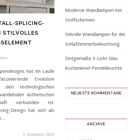
Moderne Wandlampen mit
Stoffschirmen
ALL-SPLICING-
N STILVOLLES
Stilvolle Wandlampen für die
GSELEMENT
Schlafzimmerbeleuchtung
Zeitgemäße 3-Licht Glas
tare
Kücheninsel Pendelleuchte
mpendesigns hat im Laufe
szinierende Evolution
 den technologischen
NEUESTE KOMMENTARE
wandelnden ästhetischen
haft verbunden ist.
cing-Design hat sich als
ie…
ARCHIVE
5. November 2025