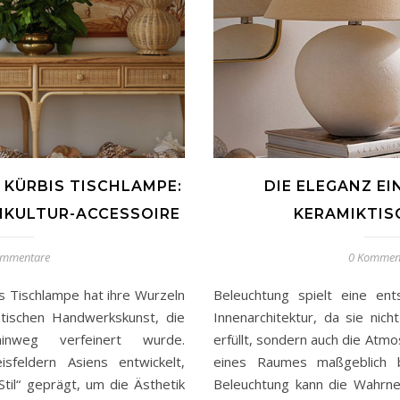
 KÜRBIS TISCHLAMPE:
DIE ELEGANZ EIN
KULTUR-ACCESSOIRE
ERAMIKTIS
ommentare
0 Kommen
is Tischlampe hat ihre Wurzeln
Beleuchtung spielt eine ent
iatischen Handwerkskunst, die
Innenarchitektur, da sie nich
inweg verfeinert wurde.
erfüllt, sondern auch die At
isfeldern Asiens entwickelt,
eines Raumes maßgeblich be
Stil“ geprägt, um die Ästhetik
Beleuchtung kann die Wahr