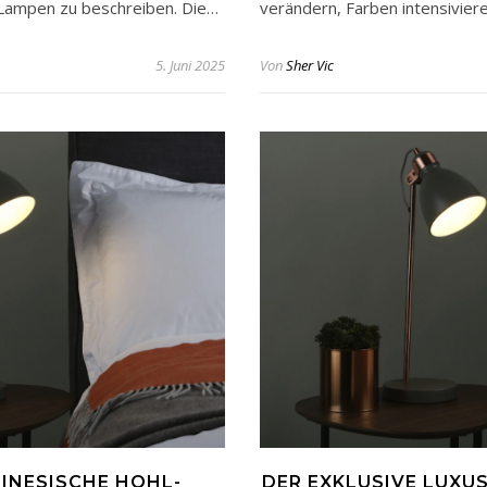
r Lampen zu beschreiben. Die…
verändern, Farben intensivie
5. Juni 2025
Von
Sher Vic
INESISCHE HOHL-
DER EXKLUSIVE LUXU