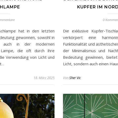
CHLAMPE
KUPFER IM NORD
ommentare
0 Kommen
ischlampe hat in den letzten
Die exklusive Kupfer-Tischl
deutung gewonnen, sowohl in
verkörpert eine harmon
als auch in der modernen
Funktionalität und ästhetischem
e Lampe, die oft durch ihre
der Minimalismus und Nachh
 die Verwendung von Licht und
Bedeutung gewinnen, bietet
ht…
Licht, sondern auch einen Ha
18. März 2025
Von
Sher Vic