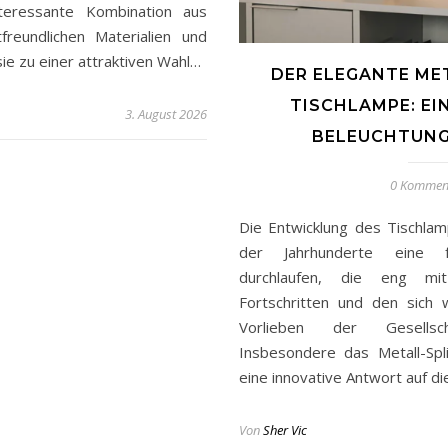
teressante Kombination aus
tfreundlichen Materialien und
ie zu einer attraktiven Wahl…
DER ELEGANTE MET
TISCHLAMPE: EI
3. August 2026
BELEUCHTUN
0 Kommen
Die Entwicklung des Tischla
der Jahrhunderte eine fa
durchlaufen, die eng mit
Fortschritten und den sich 
Vorlieben der Gesellsc
Insbesondere das Metall-Spli
eine innovative Antwort auf d
Von
Sher Vic