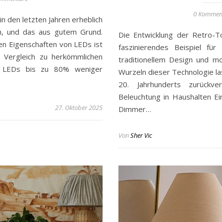
0 Kommen
n den letzten Jahren erheblich
n, und das aus gutem Grund.
Die Entwicklung der Retro-T
en Eigenschaften von LEDs ist
faszinierendes Beispiel fü
Im Vergleich zu herkömmlichen
traditionellem Design und m
n LEDs bis zu 80% weniger
Wurzeln dieser Technologie las
20. Jahrhunderts zurückver
Beleuchtung in Haushalten Ei
27. Oktober 2025
Dimmer…
Von
Sher Vic