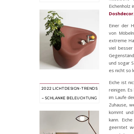
Eichenholz 
Doshdecor
Einer der H
von Möbeln
extreme Halt
viel besser
Gegenstände
und sogar Sc
es nicht so 
Eiche ist ni
2022 LICHTDESIGN-TRENDS
reinigen. E
im Laufe der
– SCHLANKE BELEUCHTUNG
Zuhause, we
kommt und 
kann. Eich
geerntet w