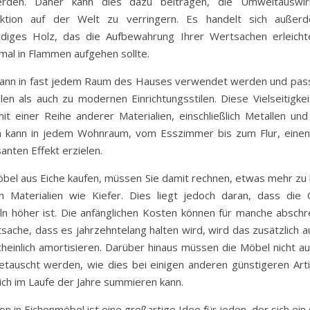
rden. Daher kann dies dazu beitragen, die Umweltauswi
ktion auf der Welt zu verringern. Es handelt sich auße
diges Holz, das die Aufbewahrung Ihrer Wertsachen erleichter
mal in Flammen aufgehen sollte.
kann in fast jedem Raum des Hauses verwendet werden und pas
len als auch zu modernen Einrichtungsstilen. Diese Vielseitigkei
mit einer Reihe anderer Materialien, einschließlich Metallen und
 kann in jedem Wohnraum, vom Esszimmer bis zum Flur, einen 
anten Effekt erzielen.
bel aus Eiche kaufen, müssen Sie damit rechnen, etwas mehr zu 
 Materialien wie Kiefer. Dies liegt jedoch daran, dass die 
n höher ist. Die anfänglichen Kosten können für manche abschr
tsache, dass es jahrzehntelang halten wird, wird das zusätzlich
heinlich amortisieren. Darüber hinaus müssen die Möbel nicht auf
tauscht werden, wie dies bei einigen anderen günstigeren Artik
ich im Laufe der Jahre summieren kann.
ion in Eichenmöbel ist eine großartige Idee für jeden, der sich ei