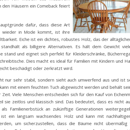
in den Häusern ein Comeback feiert
.
auptgründe dafür, dass diese Art
 wieder in Mode kommt, ist ihre
barkeit. Eiche ist ein dichtes, robustes Holz, das der alltäglic
 standhält als billigere Alternativen. Es hält dem Gewicht vie
 stand und eignet sich perfekt für Kleiderschränke, Bücherrega
hreibtische. Dies macht es ideal für Familien mit Kindern und Ha
leicht beschädigt oder zerkratzt wird.
cht nur sehr stabil, sondern sieht auch umwerfend aus und ist se
s kann mit einem feuchten Tuch abgewischt werden und behält sei
 Zeit. Viele Menschen entscheiden sich für den Kauf von Eichenmö
il sie zeitlos und klassisch sind. Das bedeutet, dass es nicht 
als Familienerbstück an zukünftige Generationen weitergeg
e ist ein langsam wachsendes Holz und kann mit nachhaltig
erden, um sicherzustellen, dass die Bäume nicht übermäßig f