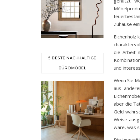
genutzt we
Möbelprodu
feuerbestän
Zuhause ein
Eichenholz 
charaktervol
die Arbeit 
5 BESTE NACHHALTIGE
Kombination
und interess
BÜROMÖBEL
Wenn Sie Mö
aus anderen
Eichenmöbel
aber die Ta
Geld wahrsc
Weise ausge
wäre, was s
Die Investit