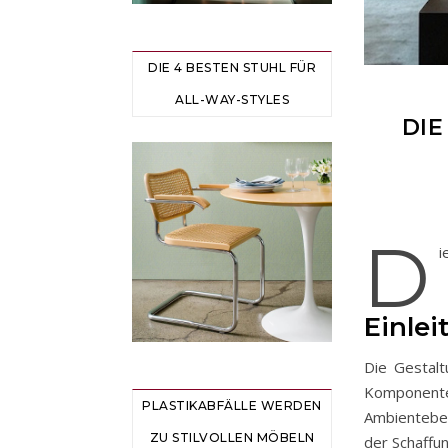
DIE 4 BESTEN STUHL FÜR
ALL-WAY-STYLES
DIE
D
i
Einlei
Die Gestalt
Komponent
PLASTIKABFÄLLE WERDEN
Ambientebel
ZU STILVOLLEN MÖBELN
der Schaffu