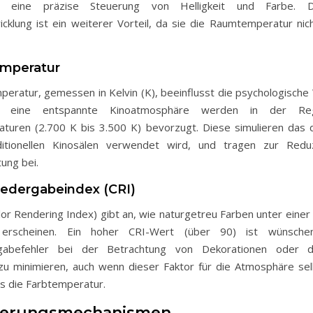
en eine präzise Steuerung von Helligkeit und Farbe. D
klung ist ein weiterer Vorteil, da sie die Raumtemperatur nicht
emperatur
peratur, gemessen in Kelvin (K), beeinflusst die psychologische
ür eine entspannte Kinoatmosphäre werden in der R
turen (2.700 K bis 3.500 K) bevorzugt. Diese simulieren das di
ditionellen Kinosälen verwendet wird, und tragen zur Redu
ung bei.
iedergabeindex (CRI)
lor Rendering Index) gibt an, wie naturgetreu Farben unter eine
e erscheinen. Ein hoher CRI-Wert (über 90) ist wünsch
gabefehler bei der Betrachtung von Dekorationen oder 
 zu minimieren, auch wenn dieser Faktor für die Atmosphäre se
 als die Farbtemperatur.
uerungsmechanismen