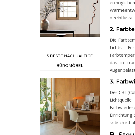
ermöglich
Wärmeentwic
beeinflusst.
2. Farbt
Die Farbtem
Lichts. F
Farbtempera
5 BESTE NACHHALTIGE
das in tra
BÜROMÖBEL
Augenbelast
3. Farbw
Der CRI (Co
Lichtquell
Farbwieder
Einrichtung
kritisch ist
B. Ste