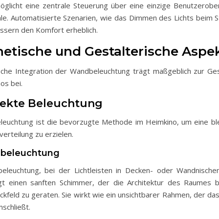
glicht eine zentrale Steuerung über eine einzige Benutzerobe
le. Automatisierte Szenarien, wie das Dimmen des Lichts beim S
essern den Komfort erheblich.
thetische und Gestalterische Aspe
sche Integration der Wandbeleuchtung trägt maßgeblich zur G
os bei.
irekte Beleuchtung
eleuchtung ist die bevorzugte Methode im Heimkino, um eine bl
tverteilung zu erzielen.
nbeleuchtung
eleuchtung, bei der Lichtleisten in Decken- oder Wandnisch
gt einen sanften Schimmer, der die Architektur des Raumes 
lickfeld zu geraten. Sie wirkt wie ein unsichtbarer Rahmen, der das
schließt.