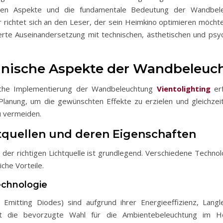
nen Aspekte und die fundamentale Bedeutung der Wandbel
r richtet sich an den Leser, der sein Heimkino optimieren möchte
lierte Auseinandersetzung mit technischen, ästhetischen und psy
chnische Aspekte der Wandbeleuc
sche Implementierung der Wandbeleuchtung
Vientolighting
erf
 Planung, um die gewünschten Effekte zu erzielen und gleichzei
 vermeiden.
htquellen und deren Eigenschaften
 der richtigen Lichtquelle ist grundlegend. Verschiedene Technol
iche Vorteile.
echnologie
 Emitting Diodes) sind aufgrund ihrer Energieeffizienz, Langl
t die bevorzugte Wahl für die Ambientebeleuchtung im He