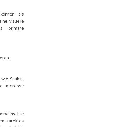
 können als
ine visuelle
ls primäre
eren.
wie Säulen,
le Interesse
nerwünschte
en. Direktes