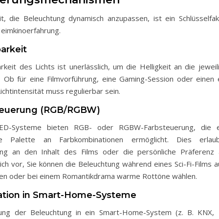
it, die Beleuchtung dynamisch anzupassen, ist ein Schlüsselfak
Heimkinoerfahrung.
arkeit
eit des Lichts ist unerlässlich, um die Helligkeit an die jeweil
 Ob für eine Filmvorführung, eine Gaming-Session oder einen
ichtintensität muss regulierbar sein.
steuerung (RGB/RGBW)
ED-Systeme bieten RGB- oder RGBW-Farbsteuerung, die e
te Palette an Farbkombinationen ermöglicht. Dies erlau
ung an den Inhalt des Films oder die persönliche Präferenz 
sich vor, Sie können die Beleuchtung während eines Sci-Fi-Films a
llen oder bei einem Romantikdrama warme Rottöne wählen.
ration in Smart-Home-Systeme
dung der Beleuchtung in ein Smart-Home-System (z. B. KNX, P