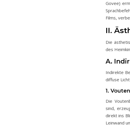
Govee) ermö
Sprachbefeh
Films, verb
II. Äs
Die ästheti
des Heimkin
A. Ind
Indirekte B
diffuse Lich
1. Voute
Die Voutenb
sind, erzeu
direkt ins B
Leinwand um