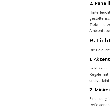
2. Panell
Hinterleuc
gestalteris
Tiefe erz
Ambientebel
B. Lich
Die Beleuch
1. Akzen
Licht kann
Regale mit 
und verleih
2. Minim
Eine sorgf
Reflexionen