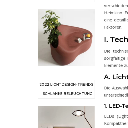
verschiede
Heimkino. E
eine detail
Faktoren.
I. Te
Die techni
sorgfältige
Elemente zu
A. Lic
2022 LICHTDESIGN-TRENDS
Die Auswahl
– SCHLANKE BELEUCHTUNG
unterschiedl
1. LED-T
LEDs (Light
Kompakthei