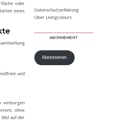
rfläche oder
Datenschutzerklärung
tarten eines
Über Livingcolours
kte
ABONNEMENT
esamtwirkung
Abonnieren
endfreie und
en verborgen
betont, ohne
 Bild auf der