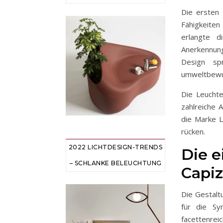
Die ersten 
Fähigkeiten
erlangte d
Anerkennung
Design sp
umweltbewus
Die Leucht
zahlreiche 
die Marke L
rücken.
2022 LICHTDESIGN-TRENDS
Die e
– SCHLANKE BELEUCHTUNG
Capiz
Die Gestaltu
für die Sy
facettenrei