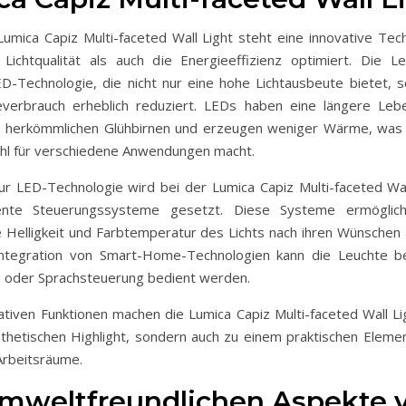
Lumica Capiz Multi-faceted Wall Light steht eine innovative Tech
Lichtqualität als auch die Energieeffizienz optimiert. Die L
-Technologie, die nicht nur eine hohe Lichtausbeute bietet, 
everbrauch erheblich reduziert. LEDs haben eine längere Leb
u herkömmlichen Glühbirnen und erzeugen weniger Wärme, was 
hl für verschiedene Anwendungen macht.
zur LED-Technologie wird bei der Lumica Capiz Multi-faceted Wal
igente Steuerungssysteme gesetzt. Diese Systeme ermögli
e Helligkeit und Farbtemperatur des Lichts nach ihren Wünschen
Integration von Smart-Home-Technologien kann die Leuchte 
 oder Sprachsteuerung bedient werden.
ativen Funktionen machen die Lumica Capiz Multi-faceted Wall Lig
thetischen Highlight, sondern auch zu einem praktischen Elem
rbeitsräume.
umweltfreundlichen Aspekte 