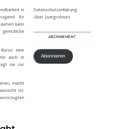
endbarkeit in
Datenschutzerklärung
rragend für
Über Livingcolours
nräumen kann
 gemütliche
ABONNEMENT
 Büros eine
Abonnieren
hte auch in
ägt sie zur
ieren, macht
wünscht ist.
r bevorzugten
ight