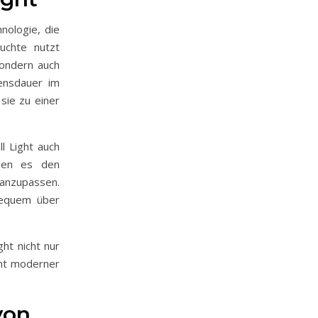
nologie, die
euchte nutzt
sondern auch
ensdauer im
sie zu einer
l Light auch
chen es den
 anzupassen.
bequem über
ht nicht nur
ent moderner
von