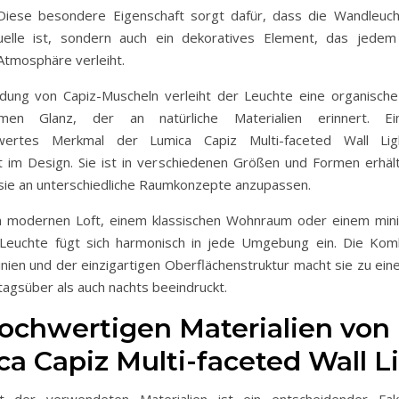
. Diese besondere Eigenschaft sorgt dafür, dass die Wandleuch
quelle ist, sondern auch ein dekoratives Element, das jede
tmosphäre verleiht.
ung von Capiz-Muscheln verleiht der Leuchte eine organisch
men Glanz, der an natürliche Materialien erinnert. Ei
ertes Merkmal der Lumica Capiz Multi-faceted Wall Lig
eit im Design. Sie ist in verschiedenen Größen und Formen erhält
 sie an unterschiedliche Raumkonzepte anzupassen.
 modernen Loft, einem klassischen Wohnraum oder einem mini
Leuchte fügt sich harmonisch in jede Umgebung ein. Die Kom
nien und der einzigartigen Oberflächenstruktur macht sie zu eine
tagsüber als auch nachts beeindruckt.
ochwertigen Materialien von
a Capiz Multi-faceted Wall L
ät der verwendeten Materialien ist ein entscheidender Fak