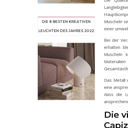
Langlebig
Hauptkompon
Muscheln si
DIE 8 BESTEN KREATIVEN
einer umwel
LEUCHTEN DES JAHRES 2022
Bei der Ver
erhalten bl
Muscheln k
Materialien
Gesamtästhe
Das Metall 
eine anspre
dass die Lu
ansprechend 
Die v
Capiz