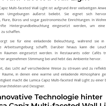
apiz Multi-faceted Wall Light ist aufgrund ihrer vielseitigen Anw
nen Umgebungen äußerst beliebt. Sie eignet sich hervo
Flure, Büros und sogar gastronomische Einrichtungen. In Woh
nfte Hintergrundbeleuchtung eingesetzt werden, um eine
zu schaffen.
sorgt sie für eine einladende Beleuchtung, während sie in
nde Arbeitsumgebung schafft. Darüber hinaus kann die Leuc
en Räumen eingesetzt werden. In Restaurants oder Cafés tr
iner angenehmen Stimmung bei und hebt das Ambiente hervor.
eit, das Licht auf verschiedene Weise zu streuen und zu reflekt
ür Räume, in denen eine warme und einladende Atmosphäre ge
itigkeit macht die Lumica Capiz Multi-faceted Wall Light zu eine
nenarchitekten und Designer.
nnovative Technologie hinter
a Capiz Multi-faceted Wall L