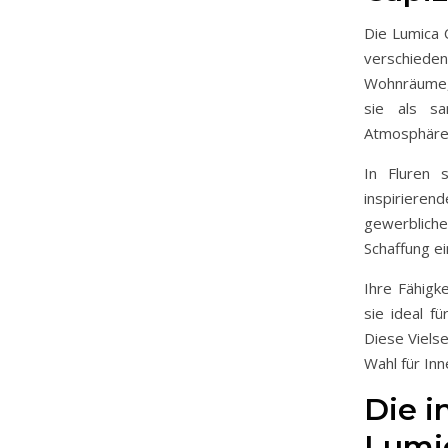
Die Lumica C
verschiede
Wohnräume, 
sie als sa
Atmosphäre 
In Fluren 
inspiriere
gewerblich
Schaffung e
Ihre Fähigk
sie ideal f
Diese Vielse
Wahl für In
Die i
Lumic