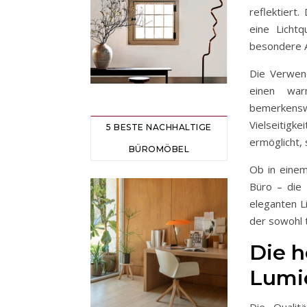
reflektiert
eine Licht
besondere A
Die Verwend
einen war
bemerkensw
Vielseitigk
5 BESTE NACHHALTIGE
ermöglicht,
BÜROMÖBEL
Ob in einem
Büro – die 
eleganten Li
der sowohl 
Die h
Lumic
Die Qualit