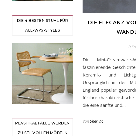
DIE 4 BESTEN STUHL FÜR
DIE ELEGANZ VO
ALL-WAY-STYLES
WAND
0 K
Die Mini-Creamware-
faszinierende Geschichte,
Keramik- und Lichtge
Ursprünglich in der Mi
England populär geword
für ihre charakteristisch
die eine sanfte und…
Von
Sher Vic
PLASTIKABFÄLLE WERDEN
ZU STILVOLLEN MÖBELN