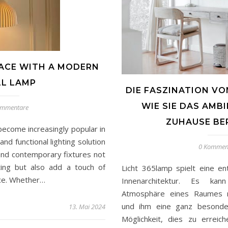
ACE WITH A MODERN
L LAMP
DIE FASZINATION VO
WIE SIE DAS AMBI
ommentare
ZUHAUSE BE
ecome increasingly popular in
and functional lighting solution
0 Kommen
and contemporary fixtures not
ting but also add a touch of
Licht 365lamp spielt eine en
ace. Whether…
Innenarchitektur. Es k
Atmosphäre eines Raumes m
und ihm eine ganz besonder
13. Mai 2024
Möglichkeit, dies zu erreic