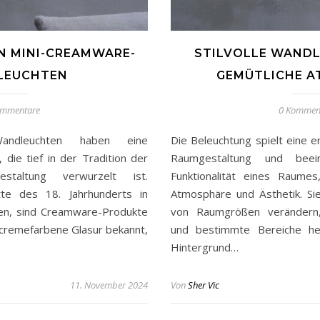
N MINI-CREAMWARE-
STILVOLLE WANDL
LEUCHTEN
GEMÜTLICHE 
ommentare
0 Kommen
Wandleuchten haben eine
Die Beleuchtung spielt eine e
 die tief in der Tradition der
Raumgestaltung und beein
staltung verwurzelt ist.
Funktionalität eines Raume
tte des 18. Jahrhunderts in
Atmosphäre und Ästhetik. S
en, sind Creamware-Produkte
von Raumgrößen verändern
e cremefarbene Glasur bekannt,
und bestimmte Bereiche he
Hintergrund…
11. November 2024
Von
Sher Vic