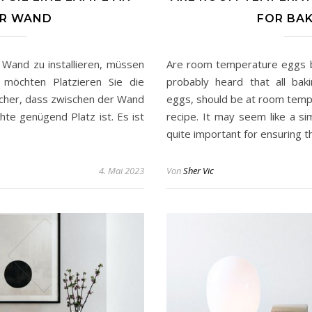
ER WAND
FOR BAK
Wand zu installieren, müssen
Are room temperature eggs b
möchten Platzieren Sie die
probably heard that all baki
sicher, dass zwischen der Wand
eggs, should be at room temp
te genügend Platz ist. Es ist
recipe. It may seem like a simp
quite important for ensuring 
4. Mai 2023
Von
Sher Vic