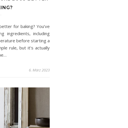
ING?
etter for baking? You’ve
ng ingredients, including
erature before starting a
le rule, but it’s actually
the…
6. März 2023