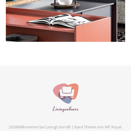
2026Willkommen bei LivingColors© |
Bard Theme von
WP Royal
.